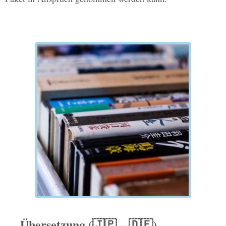
Übersetzung (🇯🇵 – 🇩🇪)